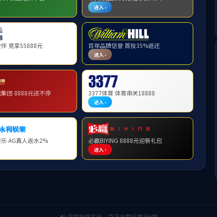
闻
am永利集团深入开展磨课活动
cam永利集团召开学期前工作部署会议
cam永利集团国际小学期阶段性课程学习圆满结束
304.cam永利集团招生宣传
304.cam永利集团招生视频
cam永利集团举办《统计学落地的一些应用思考》学术报告会
cam永利集团开展“增认识、提能力、强实效”数学建模竞赛培训报告会
实习指导组赵安芳主任指导304.cam永利集团实验室建设工作
cam永利集团召开教职工政治理论学习会议