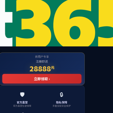
录入口-欢迎光临
学校主页
搜索
团学工作
资料下载