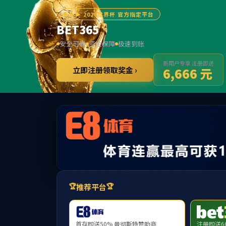
******
304am永利
首页
学院概况
新闻公告