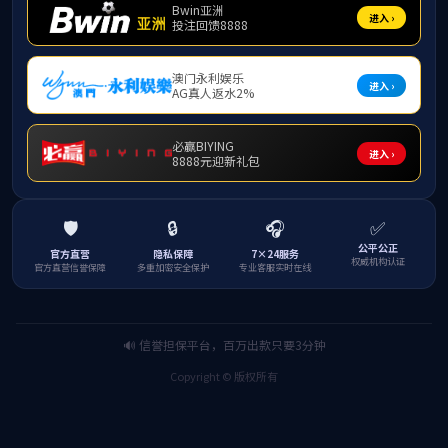
统计学院师生欢迎盛教授的到来
讲座开篇，盛鹏飞副教授详细介绍了
“学赛创”人才培养
模式。该模式
集
科研育人、以学支赛、以赛促学、学赛推创