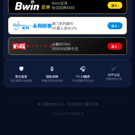
大赛国赛获奖名单可知，最终评选出一等奖60支，二等奖119
支，三等奖408支。全国奖获奖比例约为2.74%，其中全国一
等奖获奖比例约为0.28%。