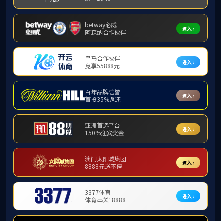
实践助成长|304.cam永利集团国际小学期开班仪
式
日期：2024-06-25 10:00:00 发布人：304.cam永利集团
为了深入落实
高等
教育方针，加强实践育人，
304.cam永利集团
于
6月24日
在
图书馆报告厅举行国际小
学期开班仪式。河南财经政法大学教授李冻菊
受邀做报
告，
304.cam永利集团院长刘定平、党总支书记许天
亮
、
党总支副书记魏亚南
、
指导教师
及304.cam永利集
团
22、23级
全体学生参与会议。会议由
王美教师主持。