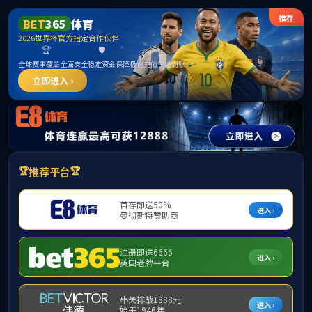
******
304am永利集团(ChinaVIP认
证)官网登录入口-欢迎光临
Toggl
naviga
首页
>
新闻公告
>
学院新闻