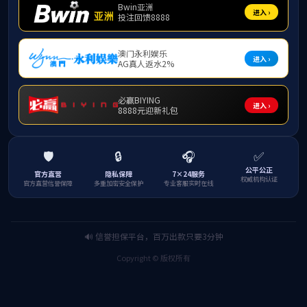
开班仪式现场